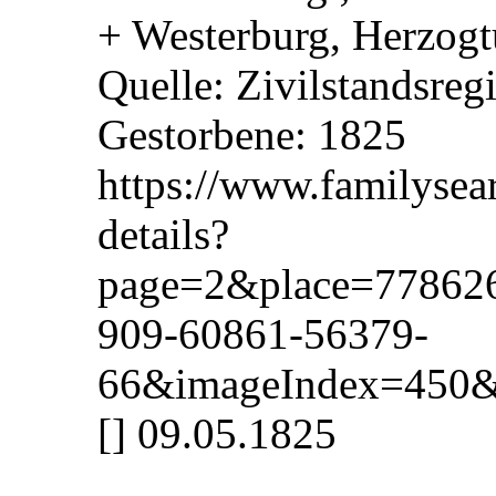
+ Westerburg, Herzog
Quelle: Zivilstandsreg
Gestorbene: 1825
https://www.familysea
details?
page=2&place=77862
909-60861-56379-
66&imageIndex=450&
[] 09.05.1825