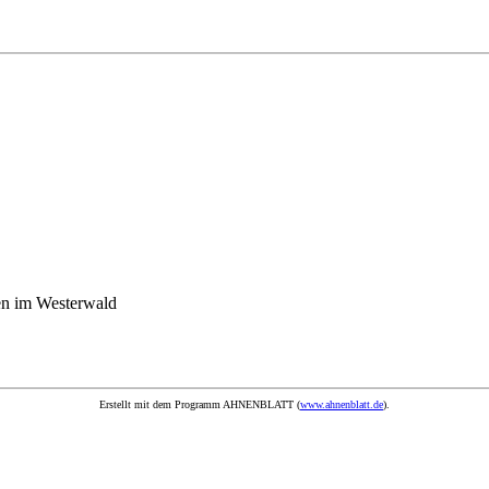
en im Westerwald
Erstellt mit dem Programm AHNENBLATT (
www.ahnenblatt.de
).