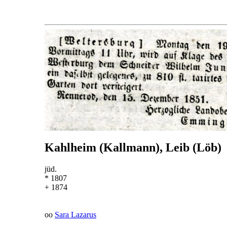
Kahlheim (Kallmann), Leib (Löb)
jüd.
* 1807
+ 1874
oo
Sara Lazarus