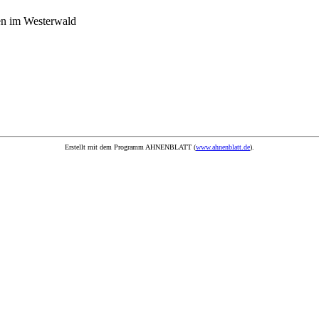
en im Westerwald
Erstellt mit dem Programm AHNENBLATT (
www.ahnenblatt.de
).